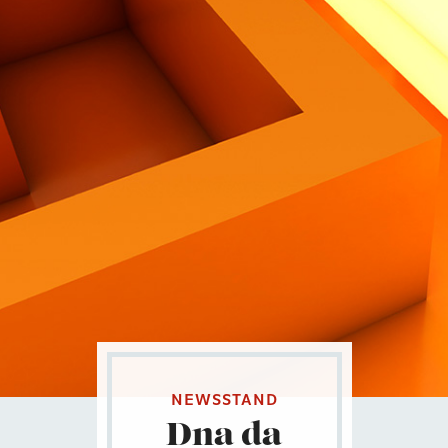
Contatti
Eng
|
Ita
NEWSSTAND
Dna da