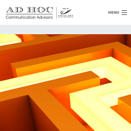
MENU
Chi siamo
Cosa facciamo
News
Clienti
Heritage
Lavora con noi