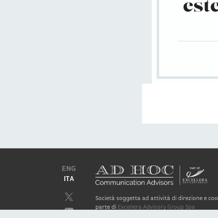
est
ENG
ITA
Società soggetta ad attività di direzione e c
parte di
Excellera Advisory Group Spa
Società con unico socio