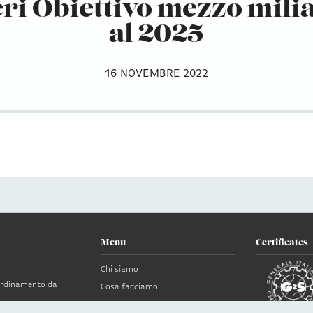
eri Obiettivo mezzo mili
al 2025
16 NOVEMBRE 2022
Menu
Certificates
Chi siamo
oordinamento da
Cosa facciamo
News