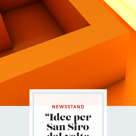
Contatti
Eng
|
Ita
NEWSSTAND
“Idee per
San Siro