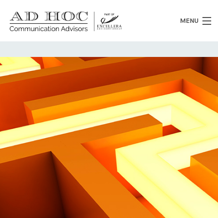
MENU
Chi siamo
Cosa facciamo
News
Clienti
Heritage
Lavora con noi