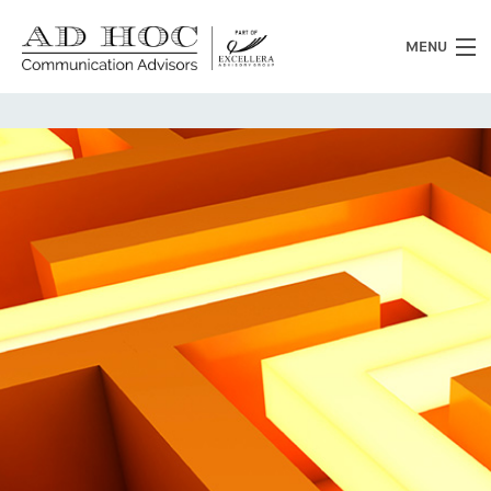
MENU
Chi siamo
Cosa facciamo
News
Clienti
Heritage
Lavora con noi