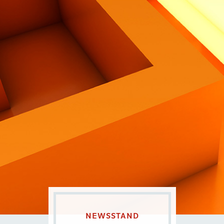
Contatti
Eng
|
Ita
NEWSSTAND