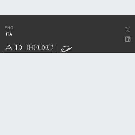
ENG
ITA
Società soggetta ad attività di direzione e coordinamento da parte di
Excellera Advisory Group Spa
Società con unico socio
Piazzetta Umberto Giordano, 2 - 20122, Milano
P.IVA & C.F. 11779420154
© 2010 - 2026
Credits
Privacy policy
Cookie policy
Politica della qualità