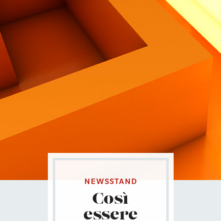
Contatti
Eng
|
Ita
NEWSSTAND
Così
essere