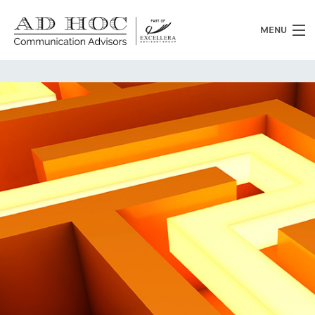
MENU
Chi siamo
Cosa facciamo
News
Clienti
Heritage
Lavora con noi