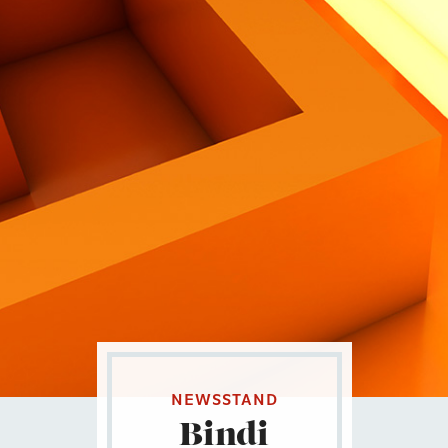
Contatti
Eng
|
Ita
NEWSSTAND
Bindi