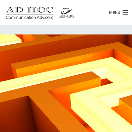
MENU
Chi siamo
Cosa facciamo
News
Clienti
Heritage
Lavora con noi