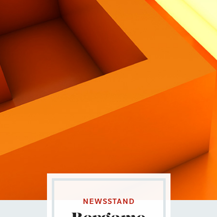
Contatti
Eng
|
Ita
NEWSSTAND