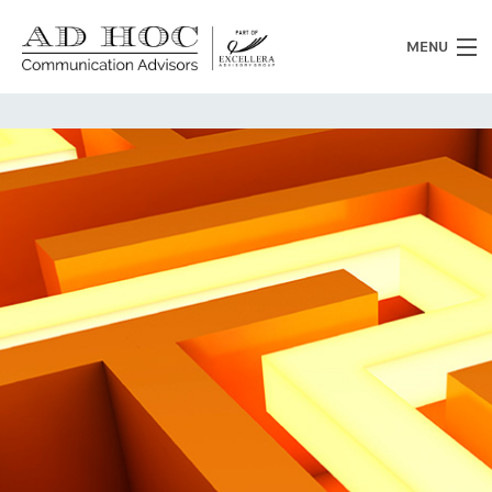
MENU
Chi siamo
Cosa facciamo
News
Clienti
Heritage
Lavora con noi