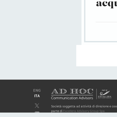
acqu
ENG
ITA
Società soggetta ad attività di direzione e c
parte di
Excellera Advisory Group Spa
Società con unico socio