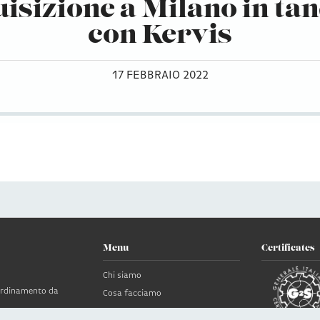
isizione a Milano in t
con Kervis
17 FEBBRAIO 2022
Menu
Certificates
Chi siamo
oordinamento da
Cosa facciamo
News