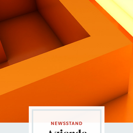
Contatti
Eng
|
Ita
NEWSSTAND