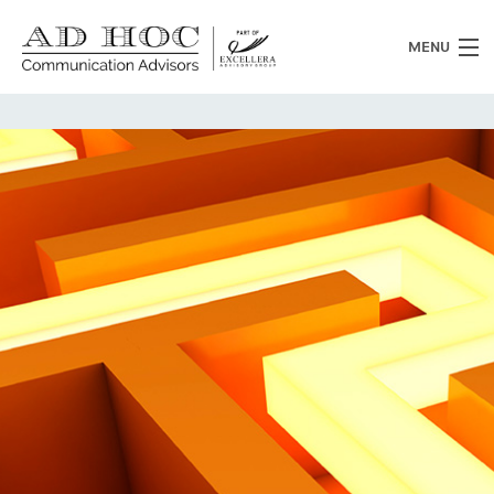
MENU
Chi siamo
Cosa facciamo
News
Clienti
Heritage
Lavora con noi