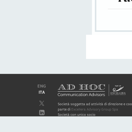
ENG
ITA
Società soggetta ad attività di direzione e c
parte di
Excellera Advisory Group Spa
Società con unico socio
Piazzetta Umberto Giordano, 2 - 20122, Mila
P.IVA & C.F. 11779420154