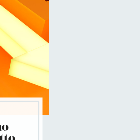
no
tto