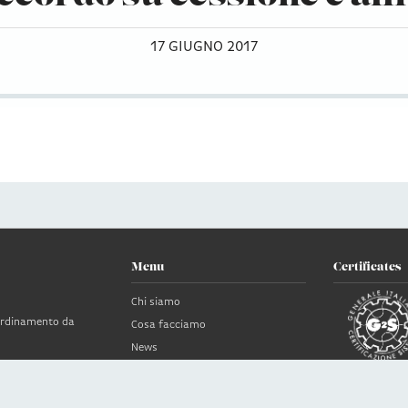
17 GIUGNO 2017
Menu
Certificates
Chi siamo
oordinamento da
Cosa facciamo
News
Clienti
no
Contatti