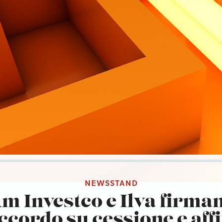
NEWSSTAND
m Investco e Ilva firma
accordo su cessione e affi