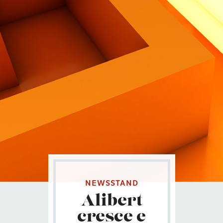
Contatti
Eng
|
Ita
NEWSSTAND
Alibert
cresce e