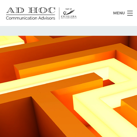
MENU
Chi siamo
Cosa facciamo
News
Clienti
Heritage
Lavora con noi