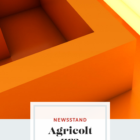
Contatti
Eng
|
Ita
NEWSSTAND
Agricolt