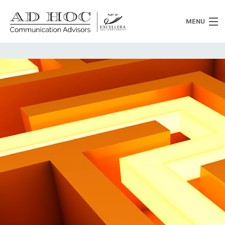
MENU
Chi siamo
Cosa facciamo
News
Clienti
Heritage
Lavora con noi