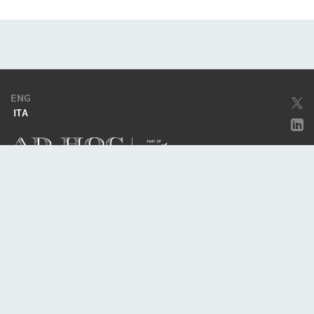
ENG
ITA
Società soggetta ad attività di direzione e coordinamento da parte di
Excellera Advisory Group Spa
Società con unico socio
Piazzetta Umberto Giordano, 2 - 20122, Milano
P.IVA & C.F. 11779420154
© 2010 - 2026
Credits
Privacy policy