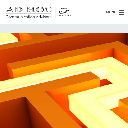
MENU
Chi siamo
Cosa facciamo
News
Clienti
Heritage
Lavora con noi