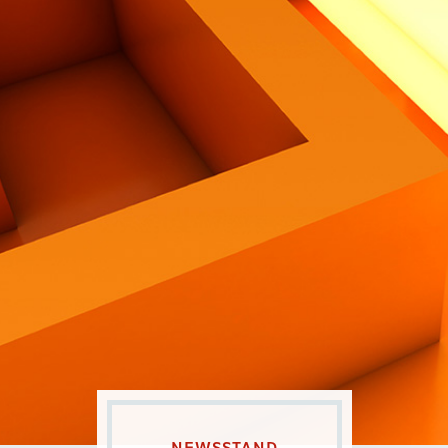
Contatti
Eng
|
Ita