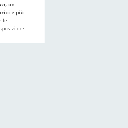
iro
, un
rici e più
e le
esposizione
cale
: ad
elle
 in locali e
gae, dal
atori
 previsti
no alle ore
andicap per i