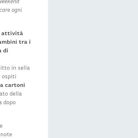
 weekend
ecare ogni
 attività
ambini tra i
 di
tto in sella
 ospiti
ma cartoni
ato della
a dopo
ze
 note