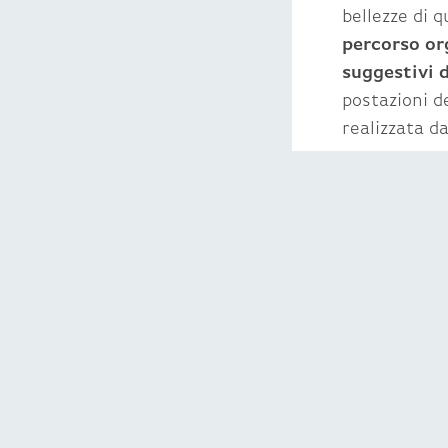
bellezze di 
percorso org
suggestivi 
postazioni d
realizzata d
Per tutto i
intervalli al
Meraviglie
,
piazze con un
blues al coun
durante tutt
quest’anno.
E a proposito
17
con sei p