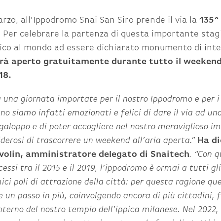
rzo, all’Ippodromo Snai San Siro prende il via la
135^
. Per celebrare la partenza di questa importante stagi
ico al mondo ad essere dichiarato monumento di int
rà aperto gratuitamente durante tutto il weeken
18.
 una giornata importate per il nostro Ippodromo e per i
o siamo infatti emozionati e felici di dare il via ad un
galoppo e di poter accogliere nel nostro meraviglioso im
iderosi di trascorrere un weekend all’aria aperta.”
Ha di
volin, amministratore delegato di Snaitech
. “Con
q
cessi tra il 2015 e il 2019, l’ippodromo è ormai a tutti gl
ici poli di attrazione della città: per questa ragione qu
 un passo in più, coinvolgendo ancora di più cittadini, 
nterno del nostro tempio dell’ippica milanese. Nel 2022, 