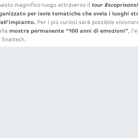
questo magnifico luogo attraverso il
tour #scoprisans
anizzato per isole tematiche che svela i luoghi sto
dell’impianto.
Per i più curiosi sarà possibile visionar
ella
mostra permanente “100 anni di emozioni”
, l’
a Snaitech.
l weekend, non mancherà poi
l’intrattenimento musi
terni tra una corsa e l’altra,
si esibirà infatti il Trio d
 la band musicale che dal 2010 gira l’Italia per concerti
 repertorio che spazia dal pop al rock, dal soul al reg
try. Il Trio delle Meraviglie farà compagnia agli spett
a la Stagione del Galoppo in occasione dei Gran Premi
 di ippica,
sabato 19 in pista si corre dalle ore 14 fi
rove e il clou del programma nel
Premio Apertura
, H