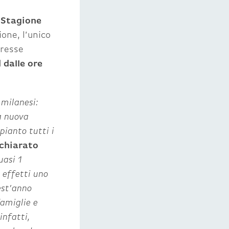
 Stagione
one, l’unico
eresse
d
dalle ore
 milanesi:
a nuova
pianto tutti i
chiarato
uasi 1
i effetti uno
est’anno
famiglie e
infatti,