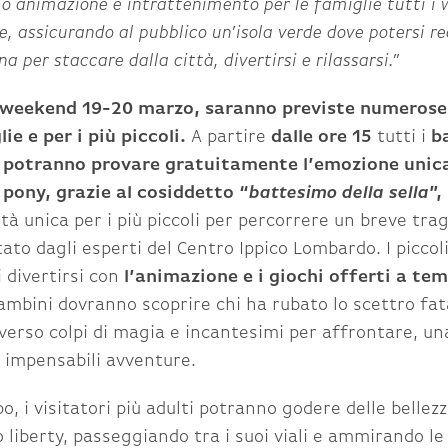
o animazione e intrattenimento per le famiglie tutti i
e, assicurando al pubblico un’isola verde dove potersi r
a per staccare dalla città, divertirsi e rilassarsi.”
l weekend 19-20 marzo, saranno previste numerose
lie e per i più piccoli.
A partire
dalle ore 15
tutti i
b
ni potranno provare gratuitamente l’emozione unica
pony, grazie al cosiddetto “
battesimo della sella
”,
à unica per i più piccoli per percorrere un breve tragi
ato dagli esperti del Centro Ippico Lombardo. I piccoli
 divertirsi con
l’animazione e i giochi offerti a te
bambini dovranno scoprire chi ha rubato lo scettro fat
verso colpi di magia e incantesimi per affrontare, un
iù impensabili avventure.
o, i visitatori più adulti potranno godere delle bellez
o liberty, passeggiando tra i suoi viali e ammirando le