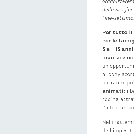
organizzerem
della Stagion
fine-settiman
Per tutto i
per le famig
3 e i 13 an
montare un 
un’opportunit
al pony scort
potranno poi
animati:
i 
regina attra
l’altra, le p
Nel frattemp
dell’impiant