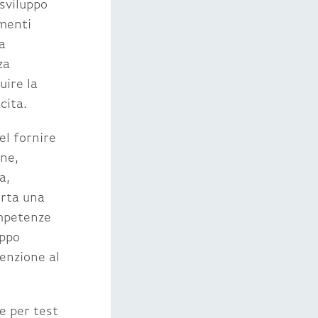
sviluppo
gmenti
a
za
uire la
cita.
el fornire
one,
a,
orta una
ompetenze
uppo
tenzione al
e per test