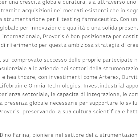
per una crescita globale duratura, sia attraverso uno 
 tramite acquisizioni nei mercati esistenti che in se
la strumentazione per il testing farmaceutico. Con un
globale per innovazione e qualità e una solida presen
internazionale, Proveris è ben posizionata per costit
di riferimento per questa ambiziosa strategia di cres
 sul comprovato successo delle proprie partecipate n
sulenziale alle aziende nei settori della strumentazi
e healthcare, con investimenti come Arterex, Ourvit
Lifebrain e Omnia Technologies, Investindustrial app
erienza settoriale, le capacità di integrazione, le c
la presenza globale necessarie per supportare lo svil
Proveris, preservando la sua cultura scientifica e l’at
 Dino Farina, pioniere nel settore della strumentazion