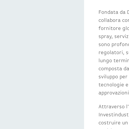
Fondata da D
collabora co
fornitore gl
spray, serviz
sono profond
regolatori, s
lungo termin
composta da 
sviluppo per 
tecnologie e
approvazioni
Attraverso l
Investindust
costruire un