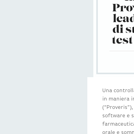
Pro
lea
di 
tes
Una controlla
in maniera i
(“Proveris”)
software e so
farmaceutica
orale e somm