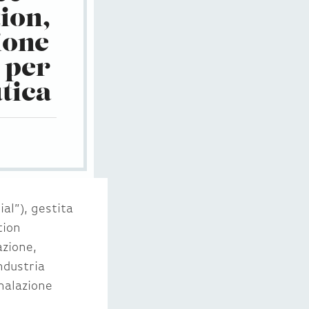
ion,
ione
 per
tica
ial”), gestita
tion
azione,
ndustria
inalazione