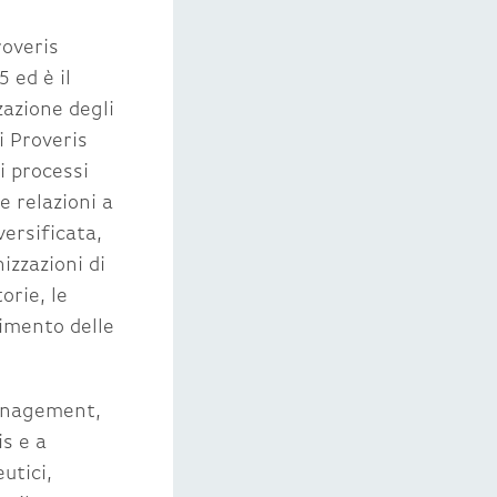
roveris
 ed è il
zazione degli
i Proveris
i processi
e relazioni a
versificata,
zzazioni di
orie, le
nimento delle
management,
is e a
utici,