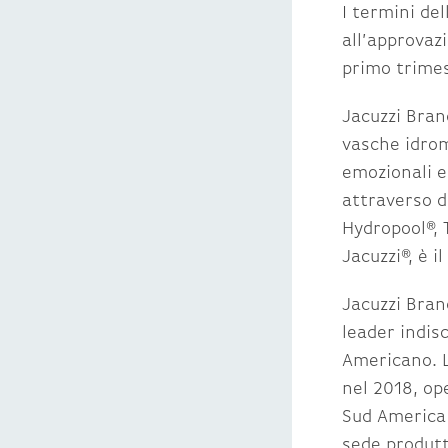
I termini de
all’approvazi
primo trimes
Jacuzzi Bran
vasche idrom
emozionali e
attraverso d
Hydropool®, 
Jacuzzi®, è i
Jacuzzi Bran
leader indis
Americano. L
nel 2018, op
Sud America 
sede produtt