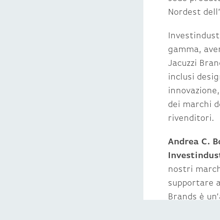
Nordest dell’
Investindust
gamma, avend
Jacuzzi Brand
inclusi desi
innovazione,
dei marchi d
rivenditori.
Andrea C. B
Investindus
nostri march
supportare a
Brands è un’
mondo ed ha