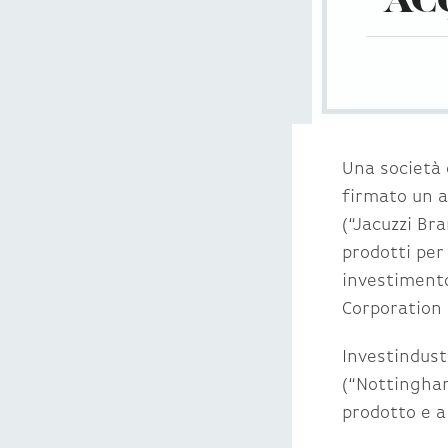
AC
Una società d
firmato un ac
(“Jacuzzi Bra
prodotti per 
investiment
Corporation 
Investindust
(“Nottingham
prodotto e a