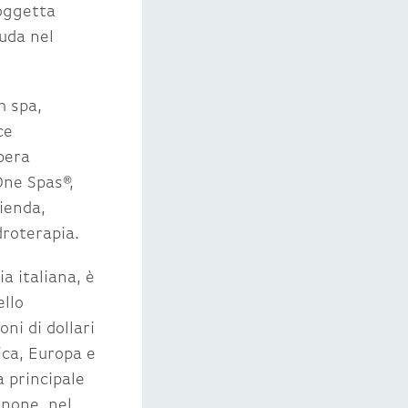
soggetta
iuda nel
m spa,
ce
pera
One Spas®,
ienda,
droterapia.
a italiana, è
ello
ni di dollari
ica, Europa e
 principale
enone, nel