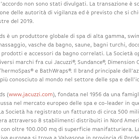
ll’accordo non sono stati divulgati. La transazione è 
one delle autorità di vigilanza ed è previsto che si ch
tre del 2019.
ds è un produttore globale di spa di alta gamma, swi
assaggio, vasche da bagno, saune, bagni turchi, doc
 prodotti e accessori da bagno correlati. La Società o
iversi marchi fra cui Jacuzzi®, Sundance®, Dimension 
ThermoSpas® e BathWraps®. Il brand principale dell’az
l più conosciuto al mondo nel settore delle spa e dell’i
ds (
www.jacuzzi.com
), fondata nel 1956 da una famigli
cussa nel mercato europeo delle spa e co-leader in qu
a Società ha registrato un fatturato di circa 500 milio
era attraverso 8 stabilimenti distribuiti in Nord Amer
con oltre 100.000 mq di superficie manifatturiera. La
iva europea si trova a Valvasone in provincia di Pord