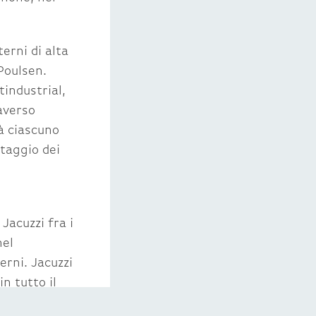
erni di alta
Poulsen.
tindustrial,
averso
rà ciascuno
taggio dei
i
 Jacuzzi fra i
nel
erni. Jacuzzi
n tutto il
ti di poter