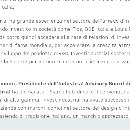
Italia.
rial ha grande esperienza nel settore dell’arredo d’int
o investito in società come Flos, B&B Italia e Louis 
s potrà quindi accedere alla rete di relazioni di Inves
gner di fama mondiale, per accelerare la crescita attr
 sviluppo del prodotto e R&D. Investindustrial soster
ella Società per aumentarne la notorietà anche a van
onomi, Presidente dell’Industrial Advisory Board d
trial
ha dichiarato: “Siamo lieti di dare il benvenuto a
i di alta gamma. Investindustrial ha avuto successo 
ziende con marchi iconici nel settore del design d’int
azienda di tradizione italiana, un marchio apprezzato i
 un forte management team. Siamo pertanto entusias