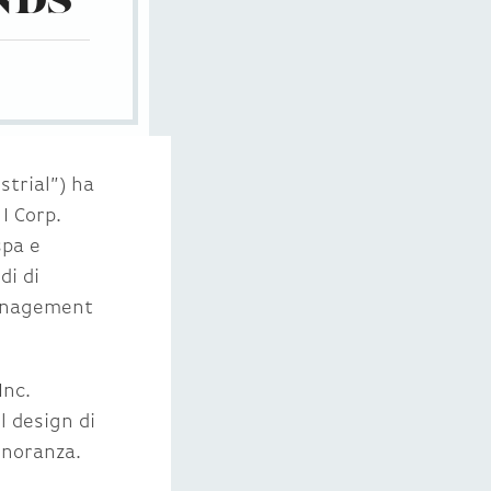
NDS
strial”) ha
I Corp.
spa e
di di
Management
Inc.
l design di
minoranza.