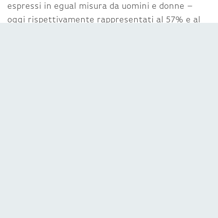
espressi in egual misura da uomini e donne –
oggi rispettivamente rappresentati al 57% e al
43% con un’età media di 36 anni – a conferma di
un ambiente di lavoro fondato sulla competenza
e sul merito.
Marco Russomando, Head of HR & Organization di
illimity ha commentato: “Anche quest’anno
siamo stati inseriti all’interno della classifica
Best Workplaces™ Europe. Un riconoscimento
che premia il nostro impegno nel creare insieme
un ambiente di lavoro dinamico, formativo e
innovativo, attento ai temi di Diversity Equity &
Inclusion e alle altre tematiche ESG. Un luogo
capace di valorizzare le persone mettendole al
centro”