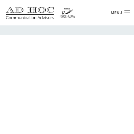
MENU
Chi siamo
Cosa facciamo
News
Clienti
Heritage
Lavora con noi