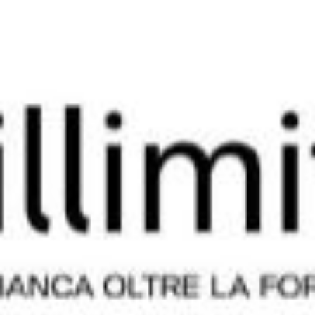
Contatti
Eng
|
Ita