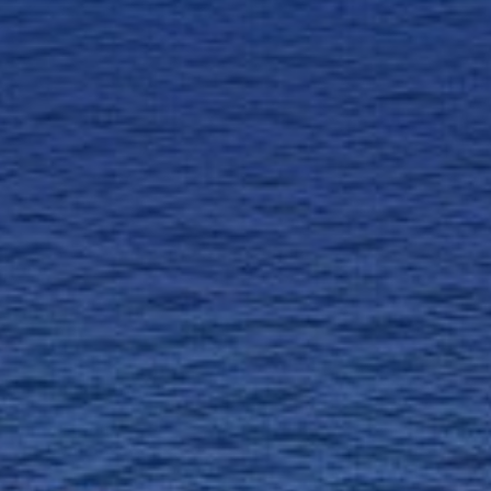
Contatti
Eng
|
Ita