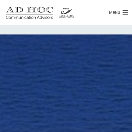
MENU
Chi siamo
Cosa facciamo
News
Clienti
Heritage
Lavora con noi