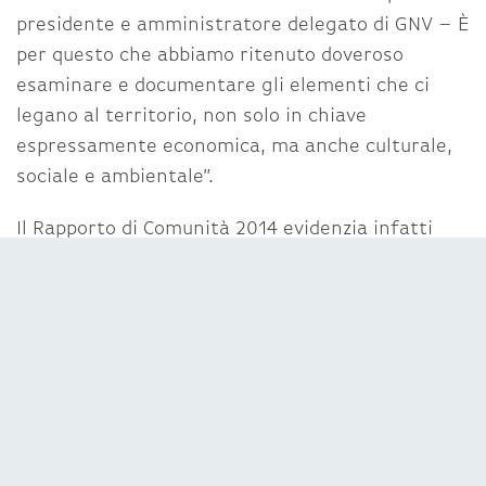
presidente e amministratore delegato di GNV – È
per questo che abbiamo ritenuto doveroso
esaminare e documentare gli elementi che ci
legano al territorio, non solo in chiave
espressamente economica, ma anche culturale,
sociale e ambientale”.
Il Rapporto di Comunità 2014 evidenzia infatti
che, in ambito amministrativo, sono 166 i posti di
lavoro creati da GNV direttamente a Genova,
tutti a tempo indeterminato, e sono 236 i
residenti sul territorio genovese (tra personale
di terra e di mare) che lavorano per la
Compagnia. Nel quadro delle esperienze di
alternanza scuola – lavoro, in collaborazione, tra
gli altri, con Università di Genova, Accademia