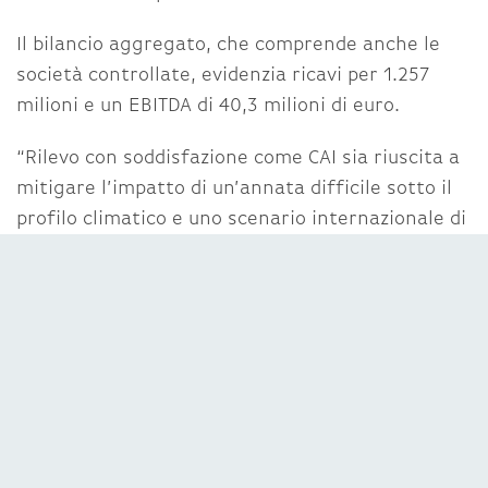
Il bilancio aggregato, che comprende anche le
società controllate, evidenzia ricavi per 1.257
milioni e un EBITDA di 40,3 milioni di euro.
“Rilevo con soddisfazione come CAI sia riuscita a
mitigare l’impatto di un’annata difficile sotto il
profilo climatico e uno scenario internazionale di
grande instabilità dovuto alle tensioni
geopolitiche e a un inasprimento delle condizioni
di accesso al credito”, commenta Gianluca Lelli,
Amministratore Delegato di CAI. “Questa è la
dimostrazione che l’impegno costante volto a
essere un riferimento per tutelare e rispondere
ai bisogni degli agricoltori, unito alla presenza
capillare sul territorio, hanno compensato la