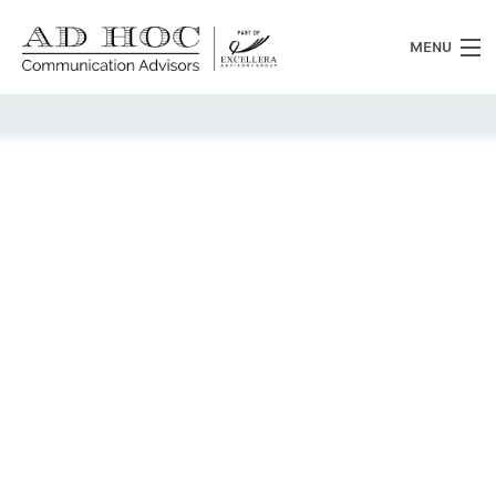
MENU
Chi siamo
Cosa facciamo
News
Clienti
Heritage
Lavora con noi