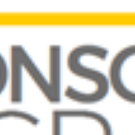
Contatti
Eng
|
Ita