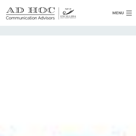
MENU
Chi siamo
Cosa facciamo
News
Clienti
Heritage
Lavora con noi