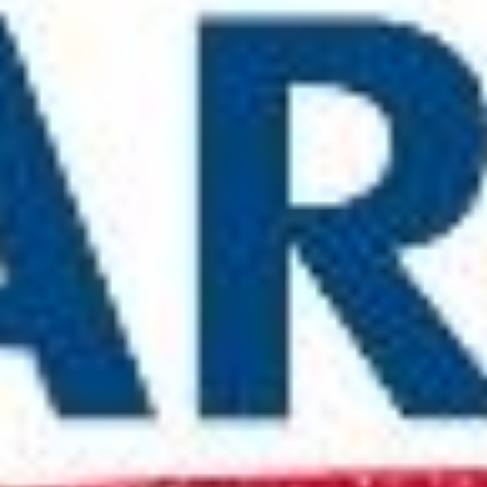
Contatti
Eng
|
Ita