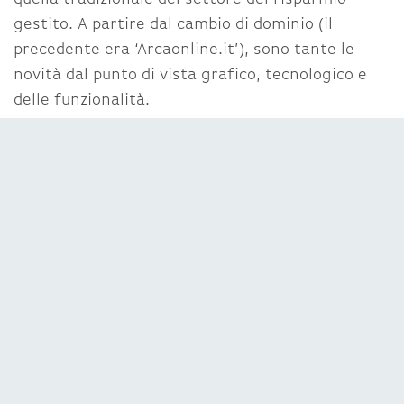
gestito. A partire dal cambio di dominio (il
precedente era ‘Arcaonline.it’), sono tante le
novità dal punto di vista grafico, tecnologico e
delle funzionalità.
Ugo Loeser
, amministratore delegato di
Arca
Fondi SGR
, ha affermato: “L’innovazione di Arca
Fondi non si limita soltanto ai prodotti finanziari,
ma anche alla creazione di un ecosistema
digitale in grado di supportare e guidare clienti e
collocatori. Il nostro nuovo sito web va proprio in
questa direzione e punta a rendere i processi
sempre più efficienti attraverso una
user
experience
snella e personalizzata. Grazie alle
elevate competenze digitali e alle tecnologie
all’avanguardia, Arca Fondi si impegna da sempre