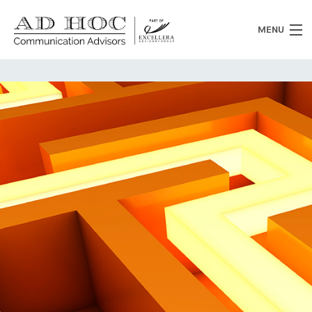
MENU
Chi siamo
Cosa facciamo
News
Clienti
Heritage
Lavora con noi