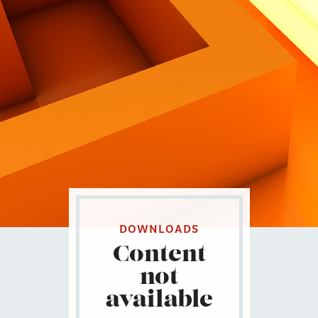
Contatti
Eng
|
Ita
DOWNLOADS
Content
not
available