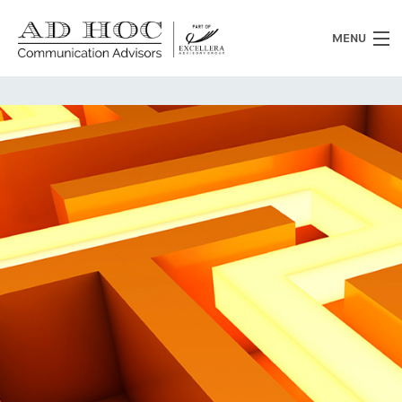
MENU
Chi siamo
Cosa facciamo
News
Clienti
Heritage
Lavora con noi