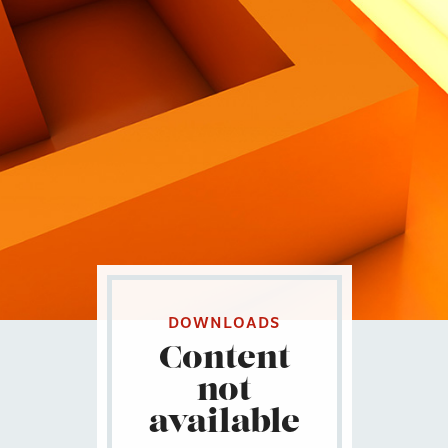
Contatti
Eng
|
Ita
DOWNLOADS
Content
not
available