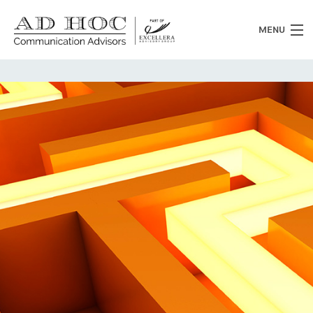
MENU
Chi siamo
Cosa facciamo
News
Clienti
Heritage
Lavora con noi