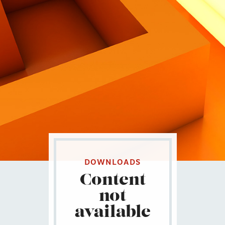
Contatti
Eng
|
Ita
DOWNLOADS
Content
not
available