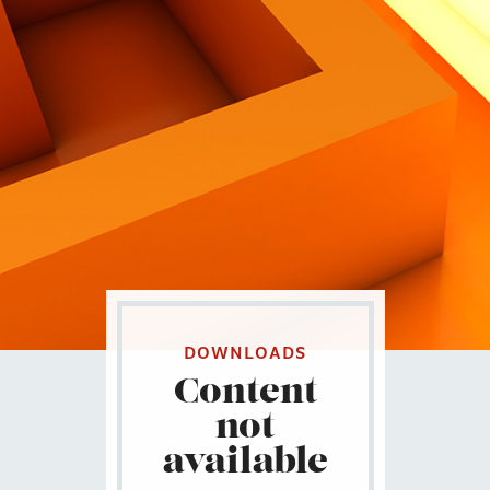
Contatti
Eng
|
Ita
DOWNLOADS
Content
not
available