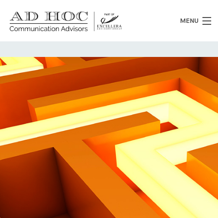
MENU
Chi siamo
Cosa facciamo
News
Clienti
Heritage
Lavora con noi