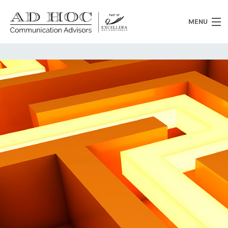
MENU
Chi siamo
Cosa facciamo
News
Clienti
Heritage
Lavora con noi