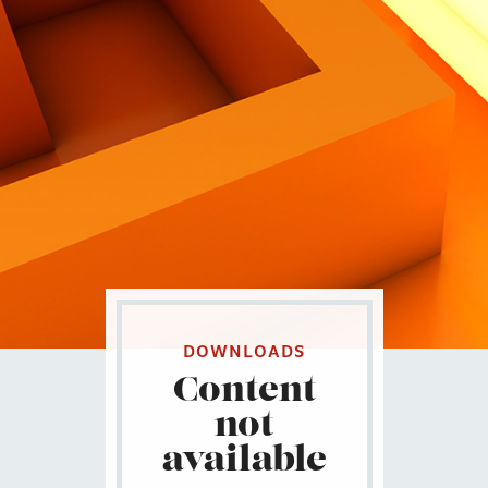
Contatti
Eng
|
Ita
DOWNLOADS
Content
not
available