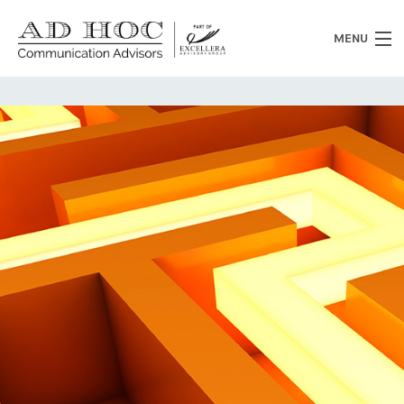
MENU
Chi siamo
Cosa facciamo
News
Clienti
Heritage
Lavora con noi