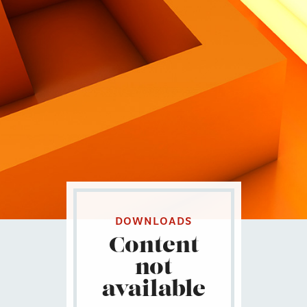
Contatti
Eng
|
Ita
DOWNLOADS
Content
not
available