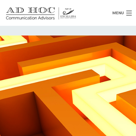
MENU
Chi siamo
Cosa facciamo
News
Clienti
Heritage
Lavora con noi