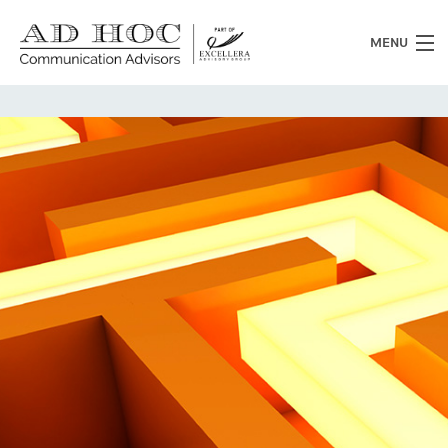
MENU
Chi siamo
Cosa facciamo
News
Clienti
Heritage
Lavora con noi