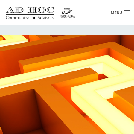
MENU
Chi siamo
Cosa facciamo
News
Clienti
Heritage
Lavora con noi