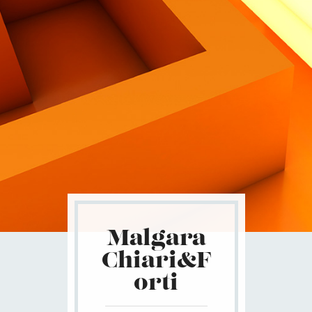
Contatti
Malgara
Chiari&F
orti