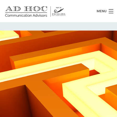
MENU
Chi siamo
Cosa facciamo
News
Clienti
Heritage
Lavora con noi